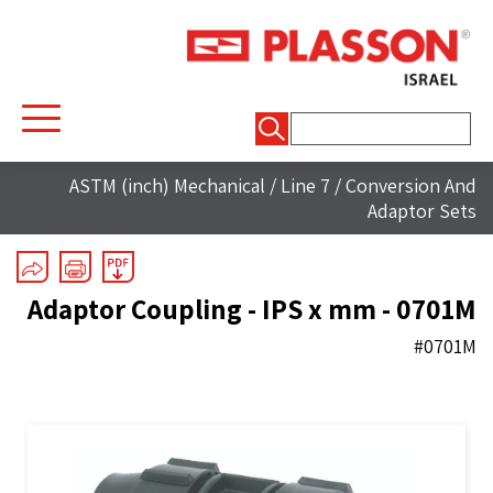
חיפוש:
ASTM (inch) Mechanical
/
Line 7
/
Conversion And
Adaptor Sets
Adaptor Coupling - IPS x mm - 0701M
#0701M