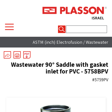
חיפוש:
ASTM (inch) Electrofusion
/
Wastewater
Wastewater 90° Saddle with gasket
inlet for PVC - 5758BPV
#5759PV