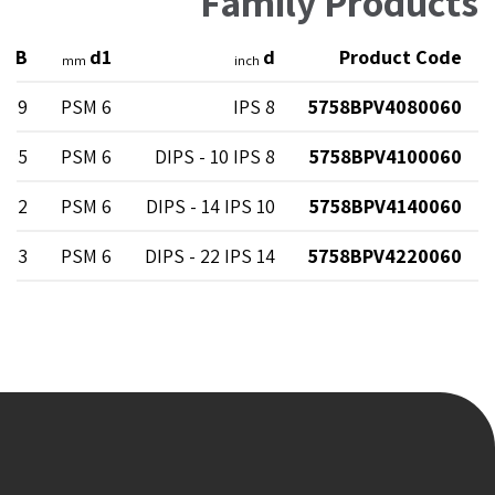
Family Products
B
d1
d
Product Code
ch
mm
inch
8.19
6 PSM
8 IPS
5758BPV4080060
8.85
6 PSM
8 DIPS - 10 IPS
5758BPV4100060
9.72
6 PSM
10 DIPS - 14 IPS
5758BPV4140060
10.3
6 PSM
14 DIPS - 22 IPS
5758BPV4220060