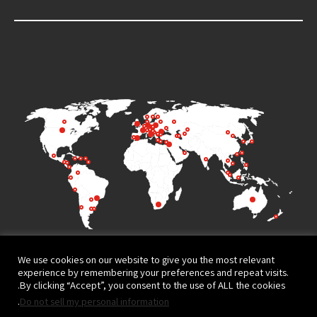
We use cookies on our website to give you the most relevant
experience by remembering your preferences and repeat visits.
By clicking “Accept”, you consent to the use of ALL the cookies.
.
Do not sell my personal information
Terms of Use