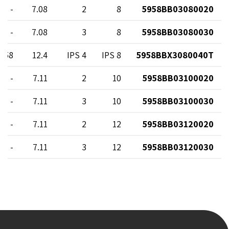
-
7.08
2
8
5958BB03080020
-
7.08
3
8
5958BB03080030
3.58
12.4
4 IPS
8 IPS
5958BBX3080040T
-
7.11
2
10
5958BB03100020
-
7.11
3
10
5958BB03100030
-
7.11
2
12
5958BB03120020
-
7.11
3
12
5958BB03120030