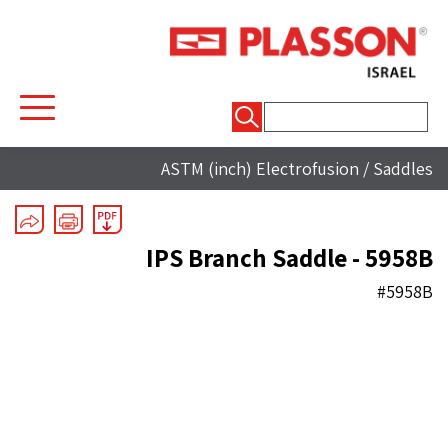
חיפוש:
ASTM (inch) Electrofusion
/
Saddles
IPS Branch Saddle - 5958B
#5958B