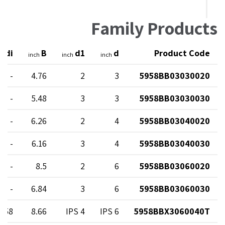
Family Products
di
B
d1
d
Product Code
ch
inch
inch
inch
-
4.76
2
3
5958BB03030020
-
5.48
3
3
5958BB03030030
-
6.26
2
4
5958BB03040020
-
6.16
3
4
5958BB03040030
-
8.5
2
6
5958BB03060020
-
6.84
3
6
5958BB03060030
3.58
8.66
4 IPS
6 IPS
5958BBX3060040T