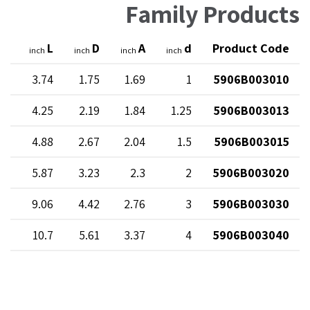
Family Products
L1
L
D
A
d
Product Code
inch
inch
inch
inch
54
3.74
1.75
1.69
1
5906B003010
71
4.25
2.19
1.84
1.25
5906B003013
91
4.88
2.67
2.04
1.5
5906B003015
26
5.87
3.23
2.3
2
5906B003020
.8
9.06
4.42
2.76
3
5906B003030
19
10.7
5.61
3.37
4
5906B003040