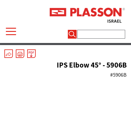
חיפוש:
ASTM (inch) Electrofusion
/
Elbows
IPS Elbow 45° - 5906B
#5906B