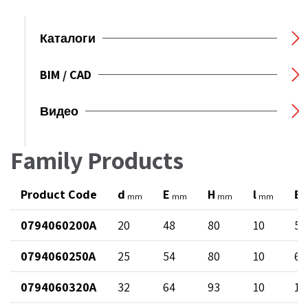
Каталоги
BIM / CAD
Видео
Family Products
Product Code
d
E
H
l
В
mm
mm
mm
mm
0794060200A
20
48
80
10
50
0794060250A
25
54
80
10
61
0794060320A
32
64
93
10
10