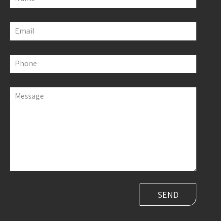
Email
Phone
Message