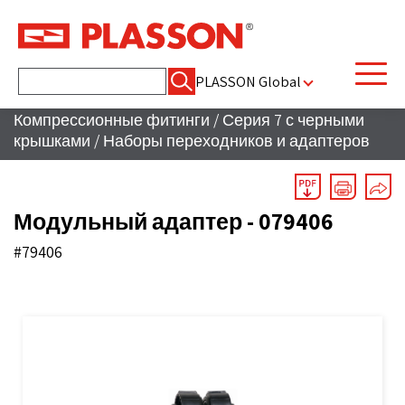
Найти:
PLASSON Global
Компрессионные фитинги
/
Серия 7 с черными
крышками
/
Наборы переходников и адаптеров
Модульный адаптер - 079406
#79406