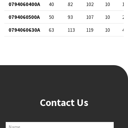
0794060400A
40
82
102
10
17
0794060500A
50
93
107
10
25
0794060630A
63
113
119
10
42
Contact Us
Name