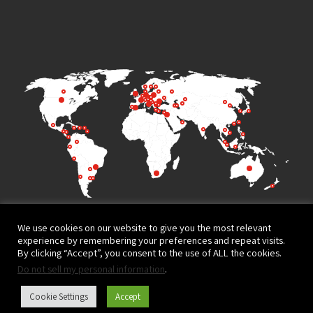
We use cookies on our website to give you the most relevant
experience by remembering your preferences and repeat visits.
By clicking “Accept”, you consent to the use of ALL the cookies.
Do not sell my personal information
.
Terms of Use
Privacy Policy
Cookie Settings
Accept
Website design and development by
© All rights reserved to