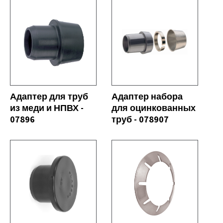
СЕ
СМОТРЕТЬ ВСЕ
Адаптер для труб
Адаптер набора
из меди и НПВХ -
для оцинкованных
07896
труб - 078907
СЕ
СМОТРЕТЬ ВСЕ