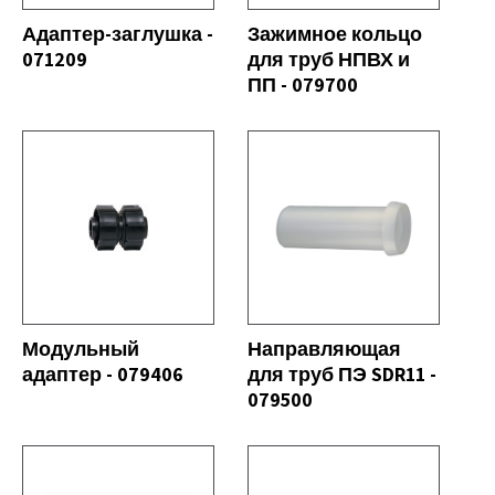
Адаптер-заглушка -
Зажимное кольцо
071209
для труб НПВХ и
ПП - 079700
СЕ
СМОТРЕТЬ ВСЕ
Модульный
Направляющая
адаптер - 079406
для труб ПЭ SDR11 -
079500