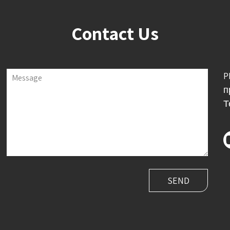
Contact Us
P
Message
п
Т