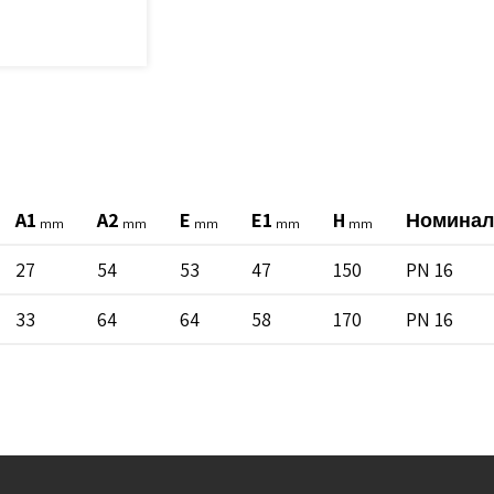
A1
A2
E
E1
H
Номинал
mm
mm
mm
mm
mm
27
54
53
47
150
PN 16
33
64
64
58
170
PN 16