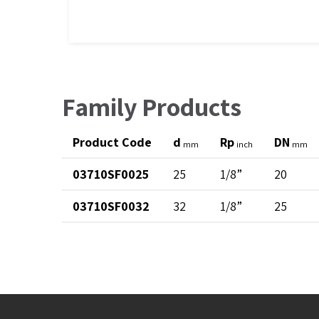
Family Products
Product Code
d
Rp
DN
mm
inch
mm
03710SF0025
25
1/8”
20
03710SF0032
32
1/8”
25