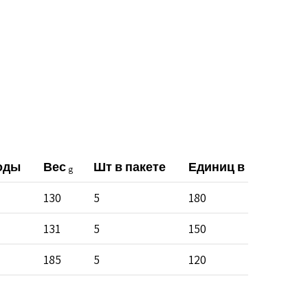
оды
Вес
Шт в пакете
Единиц в коробке
g
130
5
180
131
5
150
185
5
120