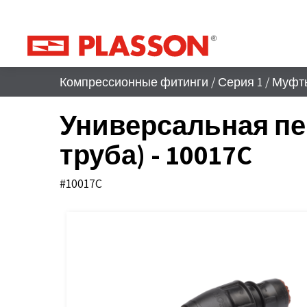
Компрессионные фитинги
/
Серия 1
/
Муфты
Универсальная пе
труба) - 10017C
#10017C