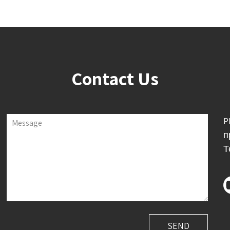
Contact Us
P
Message
п
Т