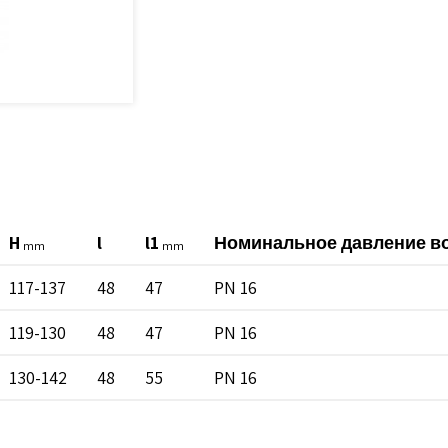
H
l
l1
Номинальное давление в
mm
mm
117-137
48
47
PN 16
119-130
48
47
PN 16
130-142
48
55
PN 16