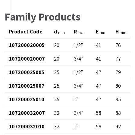
Family Products
Product Code
d
R
E
H
mm
inch
mm
mm
107200020005
20
1/2"
41
76
107200020007
20
3/4"
41
77
107200025005
25
1/2"
47
79
107200025007
25
3/4"
47
80
107200025010
25
1"
47
85
107200032007
32
3/4"
58
88
107200032010
32
1"
58
92