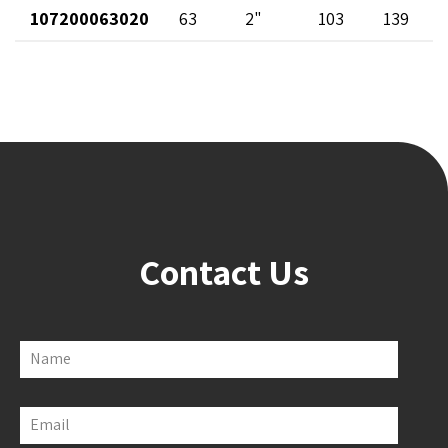
107200063020
63
2"
103
139
Contact Us
Name
Email