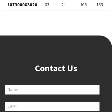
107300063020
63
2"
103
133
Contact Us
Name
Email