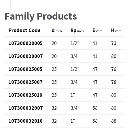
Family Products
Product Code
d
Rp
E
H
mm
inch
mm
mm
107300020005
20
1/2"
41
73
107300020007
20
3/4"
41
80
107300025005
25
1/2"
47
76
107300025007
25
3/4"
47
78
107300025010
25
1"
47
89
107300032007
32
3/4"
58
86
107300032010
32
1"
58
88