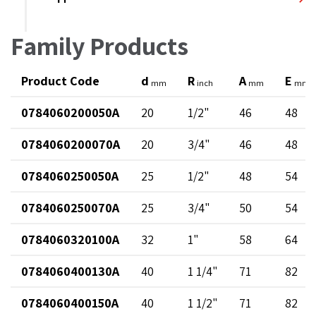
Family Products
Product Code
d
R
A
E
mm
inch
mm
mm
0784060200050A
20
1/2"
46
48
0784060200070A
20
3/4"
46
48
0784060250050A
25
1/2"
48
54
0784060250070A
25
3/4"
50
54
0784060320100A
32
1"
58
64
0784060400130A
40
1 1/4"
71
82
0784060400150A
40
1 1/2"
71
82