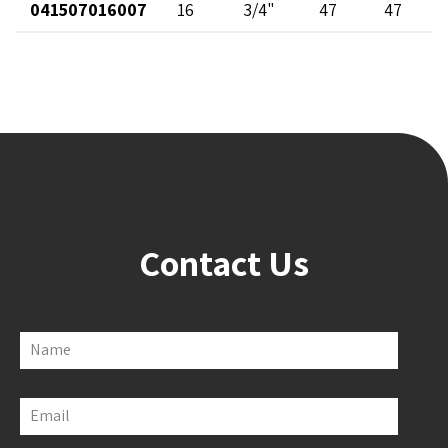
041507016007
16
3/4"
47
47
Contact Us
Name
Email