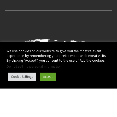
We use cookies on our website to give you the most relevant
experience by remembering your preferences and repeat visits.
By clicking “Accept”, you consent to the use of ALL the cookies.
Do not sell my personal information
.
Cookie Settings
Accept
Каталог продукции
О нас
Terms of Use