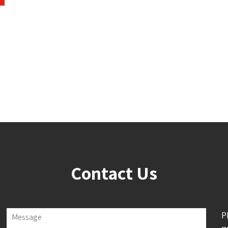
Contact Us
P
Message