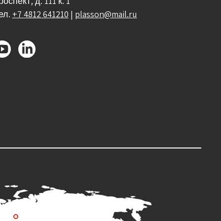
роспект, д. 111 к. 1
ел.
+7 4812 641210
|
plasson@mail.ru